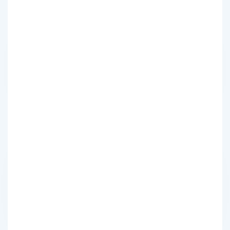
:
:
: